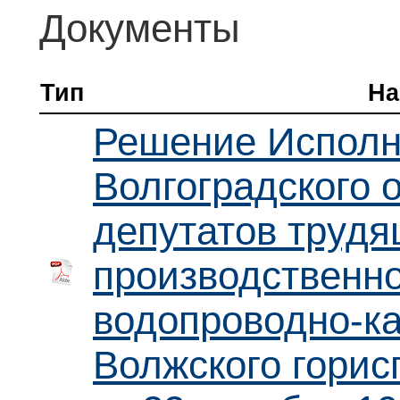
у
Документы
Используемые технологии
Награды
Обратная связь
П
Контактная информация
Поиск по сайту
Тип
На
Т
Вакансии
Часто задаваемые вопросы
Решение Исполн
А
Волгоградского 
К
депутатов трудя
Т
производственно
П
З
водопроводно-ка
О
Волжского горис