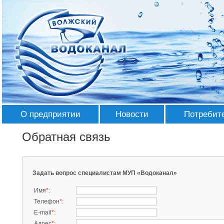
О предприятии
Новости
Потребит
История
Лента Новостей
Абонента
Обратная связь
Руководство
СМИ о нас
Перечень 
Аппарат управ
Структура
Галерея
Записатьс
Задать вопрос специалистам МУП «Водоканал»
приборов 
Основные подр
Используемые технологии
Награды
Имя
*
:
Правила 
Вспомогательн
Телефон
*
:
Контактная информация
E-mail
*
:
Тарифы и
Адрес
*
: