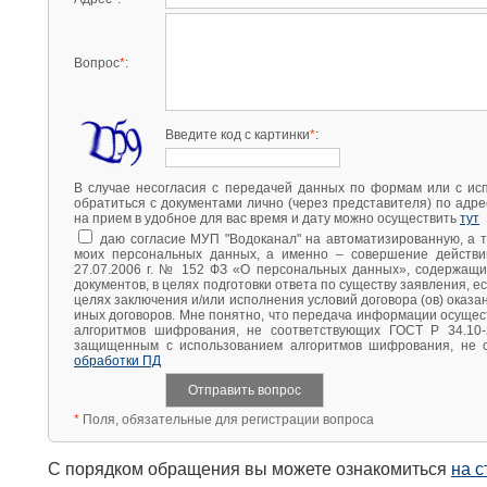
Вакансии
Анализ в
Вопрос
*
:
Качество 
Технологи
присоеди
Введите код с картинки
*
:
Подать за
В случае несогласия с передачей данных по формам или с ис
обратиться с документами лично (через представителя) по адрес
Записатьс
на прием в удобное для вас время и дату можно осуществить
тут
Обслужив
даю согласие МУП "Водоканал" на автоматизированную, а т
моих персональных данных, а именно – совершение действий
27.07.2006 г. № 152 ФЗ «О персональных данных», содержащи
документов, в целях подготовки ответа по существу заявления, е
целях заключения и/или исполнения условий договора (ов) оказа
иных договоров. Мне понятно, что передача информации осуще
алгоритмов шифрования, не соответствующих ГОСТ Р 34.10-
защищенным с использованием алгоритмов шифрования, не с
обработки ПД
*
Поля, обязательные для регистрации вопроса
С порядком обращения вы можете ознакомиться
на 