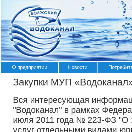
О предприятии
Новости
Потребит
История
Лента Новостей
Абонента
Закупки МУП «Водоканал
Руководство
СМИ о нас
Перечень 
Аппарат управ
Вся интересующая информац
Структура
Галерея
Записатьс
приборов 
"Водоканал" в рамках Федера
Основные подр
Используемые технологии
Награды
июля 2011 года № 223-ФЗ "О з
Правила 
Вспомогательн
Контактная информация
услуг отдельными видами юр
Тарифы и