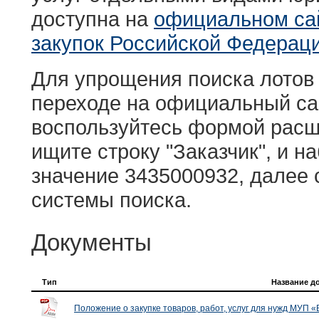
Вакансии
доступна на
официальном са
Анализ в
закупок Российской Федераци
Качество 
Технологи
Для упрощения поиска лотов
присоеди
переходе на официальный са
Подать за
воспользуйтесь формой расш
Записатьс
ищите строку "Заказчик", и н
Обслужив
значение 3435000932, далее 
системы поиска.
Документы
Тип
Название д
Положение о закупке товаров, работ, услуг для нужд МУП 