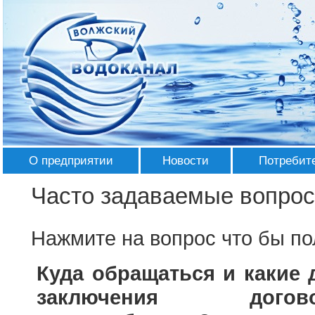
О предприятии
Новости
Потребит
История
Лента Новостей
Абонента
Часто задаваемые вопро
Руководство
СМИ о нас
Перечень 
Аппарат управ
Нажмите на вопрос что бы по
Структура
Галерея
Записатьс
приборов 
Основные подр
Используемые технологии
Награды
Куда обращаться и какие
Правила 
Вспомогательн
Контактная информация
заключения дого
Тарифы и