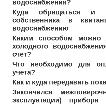
водоснабжения?
Вакансии
Анализ в
Куда обращаться и 
Качество 
собственника в квита
Технологи
водоснабжению
присоеди
Каким способом можно 
Подать за
холодного водоснабжени
Записатьс
Обслужив
счет?
Что необходимо для оп
учета?
Как и куда передавать пок
Закончился межповероч
эксплуатации) прибора