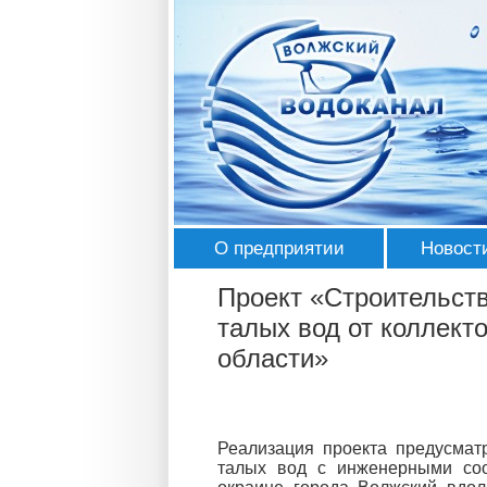
О предприятии
Новост
История
Лента 
Проект «Строительств
талых вод от коллект
Руководство
СМИ о 
области»
Структура
Галере
Используемые технологии
Награ
Реализация проекта предусмат
Контактная информация
талых вод с инженерными соо