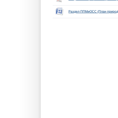
Раздел ППМиОСС (План природо