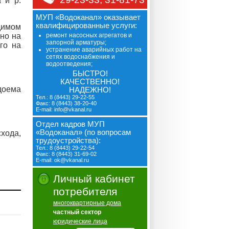
 и р.
МУП «Водоканал» оказывает
квалифицированные услуги:
димом
но на
ремонт насосных агрегатов и
запорной арматуры;
го на
устранение аварийных работ на
сетях водоснабжения и
водоотведения;
БЫСТРО!
КАЧЕСТВЕННО!
доема
НАДЕЖНО!
Тел.: 8 (8443) 29-22-55
Факс: 8 (8443) 38-20-40
E-mail: info@vkanal.ru
Отдел кадров МУП
«Водоканал» (по вопросам
хода,
трудоустройства):
Тел.: 8 (8443) 29-22-54
Факс: 8 (8443) 31-69-02
E-mail: ok@vkanal.ru
Личный кабинет
потребителя
многоквартирные дома
частный сектор
юридические лица