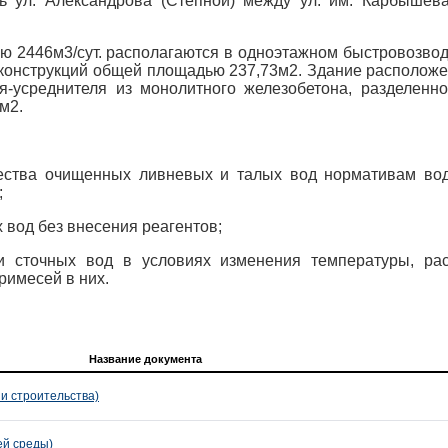
ь ул. Александрова (Степной) между ул. им. Карбышева
Реализуемые проекты
Анализ воды
Политика обработки
ю 2446м3/сут. располагаются в одноэтажном быстровозво
Качество воды
персональных данных
х конструкций общей площадью 237,73м2. Здание расположе
я-усреднителя из монолитного железобетона, разделенно
Технологическое
м2.
присоединение
Подать заявление
ачества очищенных ливневых и талых вод нормативам во
;
Записаться на прием в Бюро
Обслуживания Клиентов
 вод без внесения реагентов;
ки сточных вод в условиях изменения температуры, рас
римесей в них.
Название документа
и строительства)
й среды)