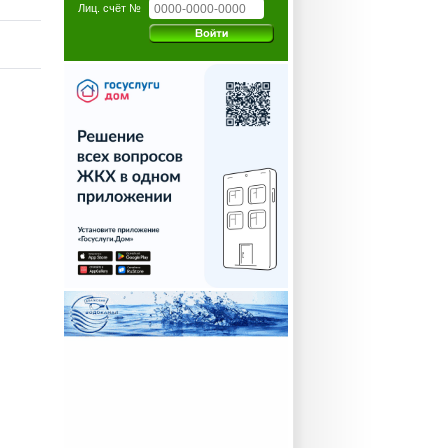
Лиц. счёт №