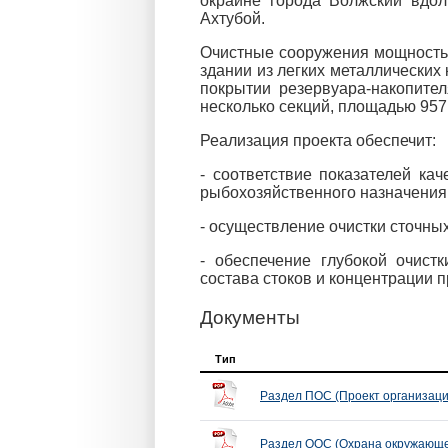
окраине города Волжский вдол
Вакансии
Ахтубой.
Очистные сооружения мощность
здании из легких металлически
покрытии резервуара-накопител
несколько секций, площадью 957
Реализация проекта обеспечит:
- соответствие показателей к
рыбохозяйственного назначения
- осуществление очистки сточных
- обеспечение глубокой очист
состава стоков и концентрации п
Документы
Тип
Раздел ПОС (Проект организаци
Раздел ООС (Охрана окружающе