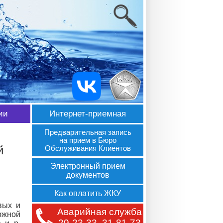
ии
Интернет-приемная
Порядок обращений
Предварительная запись
на прием в Бюро
й
Обслуживания Клиентов
Вопросы и ответы
Электронный прием
Обратная связь
документов
Поиск по сайту
Как оплатить ЖКУ
вых и
Часто задаваемые вопросы
Аварийная служба
южной
29-23-33, 31-81-73