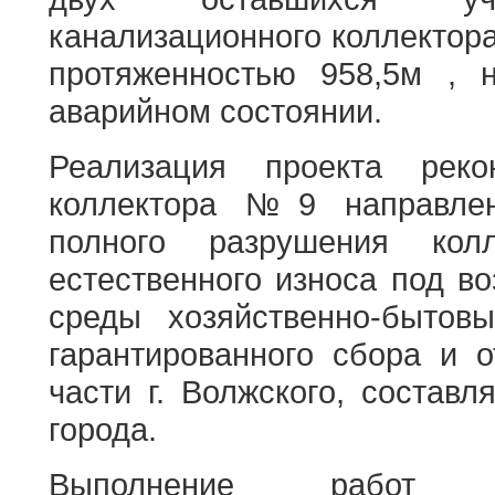
Вакансии
канализационного коллекто
Анализ в
протяженностью 958,5м , 
Качество 
аварийном состоянии.
Технологи
присоеди
Реализация проекта рекон
Подать за
коллектора №9 направлен
Записатьс
полного разрушения колл
Обслужив
естественного износа под в
среды хозяйственно-бытовы
гарантированного сбора и 
части г. Волжского, соста
города.
Выполнение работ п